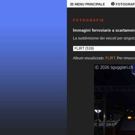
MENU PRINCIPALE
FOTOGRAF
F O T O G R A F I E
Immagini ferroviarie a scartame
La suddivisione dei veicoli per singol
Album visualizzato:
FLIRT
. Per rimuov