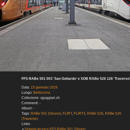
FFS RABe 501 003 'San Gottardo' e SOB RABe 526 126 'Traverso
Data:
15 gennaio 2026
Luogo:
Bellinzona
Collezione: sguggiari.ch
Commenti: -
Album: -
Tags:
RABe 501 (Giruno)
,
FLIRT
,
FLIRT3
,
RABe 526
,
RABe 526
(Traverso)
Links:
•
Scheda tecnica FFS RABe 501 'Giruno'