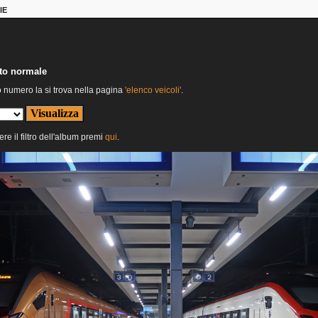
IE
nto normale
o numero la si trova nella pagina
'elenco veicoli'
.
ere il filtro dell'album premi
qui
.