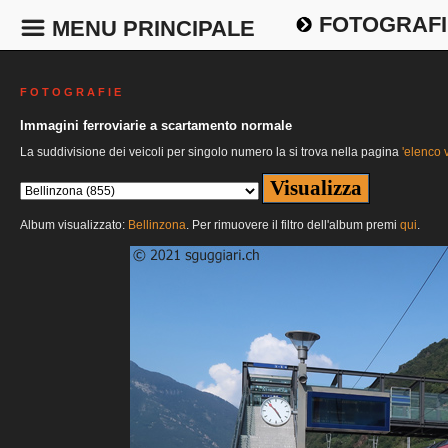
FOTOGRAFI
MENU PRINCIPALE
F O T O G R A F I E
Immagini ferroviarie a scartamento normale
La suddivisione dei veicoli per singolo numero la si trova nella pagina
'elenco v
Album visualizzato:
Bellinzona
. Per rimuovere il filtro dell'album premi
qui
.