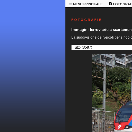
MENU PRINCIPALE
FOTOGRAF
F O T O G R A F I E
Immagini ferroviarie a scartame
La suddivisione dei veicoli per singol