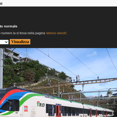
IE
nto normale
o numero la si trova nella pagina
'elenco veicoli'
.