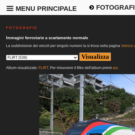
FOTOGRAFI
MENU PRINCIPALE
F O T O G R A F I E
Immagini ferroviarie a scartamento normale
La suddivisione dei veicoli per singolo numero la si trova nella pagina
'elenco v
Album visualizzato:
FLIRT
. Per rimuovere il filtro dell'album premi
qui
.