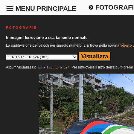
FOTOGRAFI
MENU PRINCIPALE
F O T O G R A F I E
Immagini ferroviarie a scartamento normale
La suddivisione dei veicoli per singolo numero la si trova nella pagina
'elenco v
Album visualizzato:
ETR 150 / ETR 524
. Per rimuovere il filtro dell'album premi