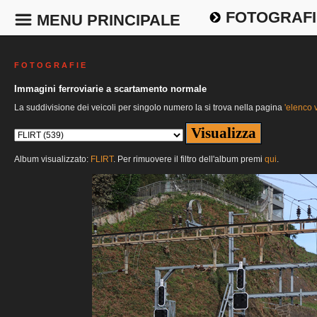
FOTOGRAFI
MENU PRINCIPALE
F O T O G R A F I E
Immagini ferroviarie a scartamento normale
La suddivisione dei veicoli per singolo numero la si trova nella pagina
'elenco v
Album visualizzato:
FLIRT
. Per rimuovere il filtro dell'album premi
qui
.