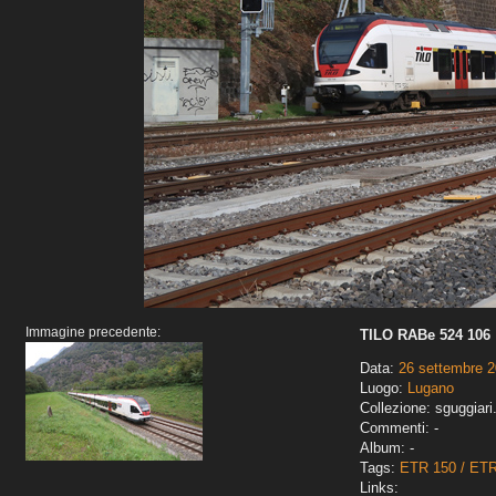
Immagine precedente:
TILO RABe 524 106
Data:
26 settembre 
Luogo:
Lugano
Collezione: sguggiari
Commenti: -
Album: -
Tags:
ETR 150 / ET
Links: