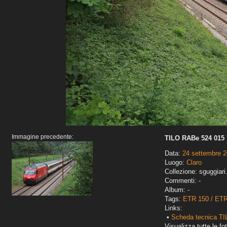
Immagine precedente:
TILO RABe 524 015 '
Data:
24 settembre 
Luogo:
Claro
Collezione: sguggiari
Commenti: -
Album: -
Tags:
ETR 150 / ET
Links:
•
Scheda tecnica T
Visualizza tutte le fot