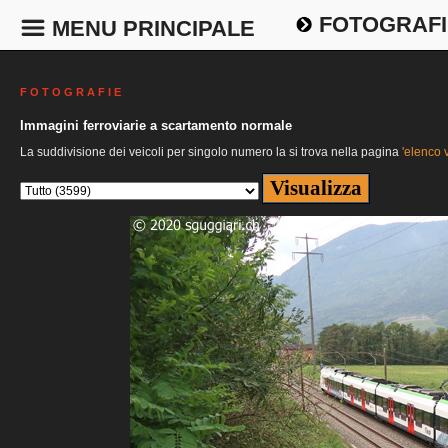
FOTOGRAFI
MENU PRINCIPALE
F O T O G R A F I E
Immagini ferroviarie a scartamento normale
La suddivisione dei veicoli per singolo numero la si trova nella pagina
'elenco v