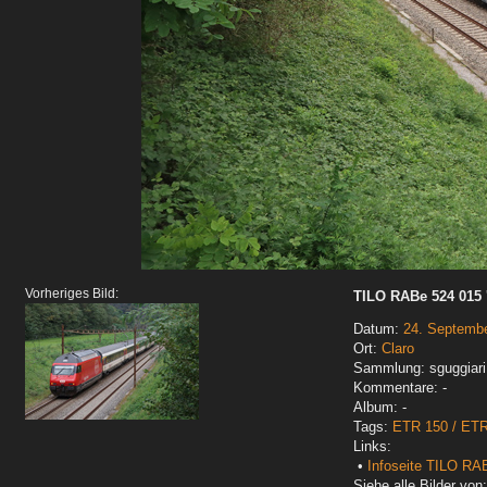
Vorheriges Bild:
TILO RABe 524 015 '
Datum:
24. Septemb
Ort:
Claro
Sammlung: sguggiari
Kommentare: -
Album: -
Tags:
ETR 150 / ET
Links:
•
Infoseite TILO RA
Siehe alle Bilder von: