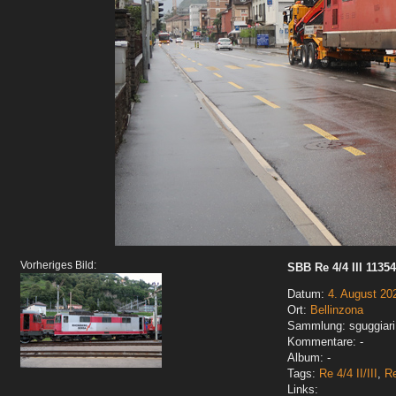
Vorheriges Bild:
SBB Re 4/4 III 11354
Datum:
4. August 20
Ort:
Bellinzona
Sammlung: sguggiari
Kommentare: -
Album: -
Tags:
Re 4/4 II/III
,
R
Links: