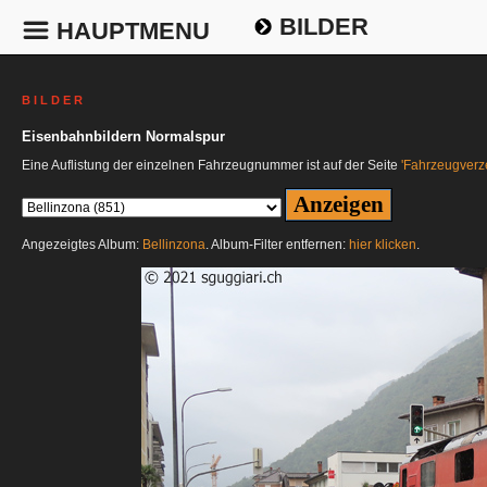
BILDER
HAUPTMENU
B I L D E R
Eisenbahnbildern Normalspur
Eine Auflistung der einzelnen Fahrzeugnummer ist auf der Seite
'Fahrzeugverze
Angezeigtes Album:
Bellinzona
. Album-Filter entfernen:
hier klicken
.