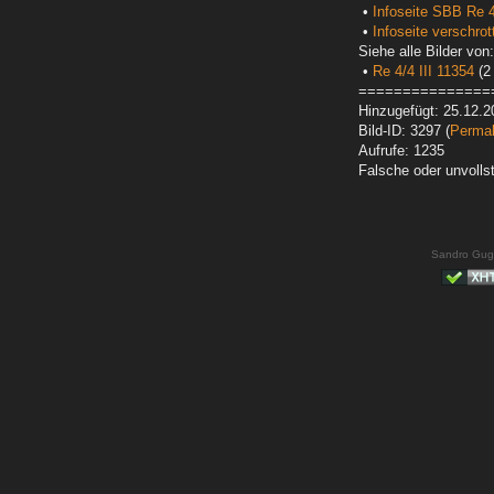
•
Infoseite SBB Re 4
•
Infoseite verschrot
Siehe alle Bilder von:
•
Re 4/4 III 11354
(2 
===============
Hinzugefügt: 25.12.2
Bild-ID: 3297 (
Permal
Aufrufe: 1235
Falsche oder unvoll
Sandro Gug