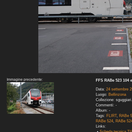
Immagine precedente:
FFS RABe 523 104 e
Data:
24 settembre 
Luogo:
Bellinzona
Collezione: sguggiari
Commenti: -
Album: -
Tags:
FLIRT
,
RABe 
RABe 524
,
RABe 524
Links:
•
Scheda tecnica TI