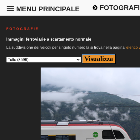
FOTOGRAFI
MENU PRINCIPALE
F O T O G R A F I E
Immagini ferroviarie a scartamento normale
La suddivisione dei veicoli per singolo numero la si trova nella pagina
'elenco v