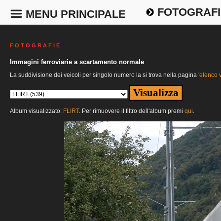
FOTOGRAFI
MENU PRINCIPALE
F O T O G R A F I E
Immagini ferroviarie a scartamento normale
La suddivisione dei veicoli per singolo numero la si trova nella pagina
'elenco v
Album visualizzato:
FLIRT
. Per rimuovere il filtro dell'album premi
qui
.