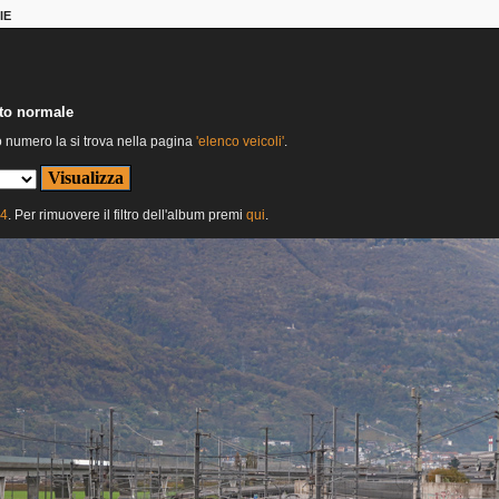
IE
nto normale
o numero la si trova nella pagina
'elenco veicoli'
.
24
. Per rimuovere il filtro dell'album premi
qui
.