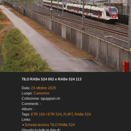
TILO RABe 524 002 e RABe 524 113
Data:
23 ottobre 2025
Luogo:
Camorino
Collezione: sguggiari.ch
Commenti: -
Album: -
Tags:
ETR 150 / ETR 524
,
FLIRT
,
RABe 524
Links:
•
Scheda tecnica TILO RABe 524
Visualizza tutte le foto di: