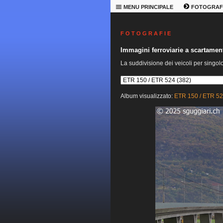
MENU PRINCIPALE
FOTOGRAF
F O T O G R A F I E
Immagini ferroviarie a scartame
La suddivisione dei veicoli per singol
Album visualizzato:
ETR 150 / ETR 5