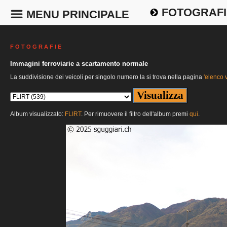
FOTOGRAFI
MENU PRINCIPALE
F O T O G R A F I E
Immagini ferroviarie a scartamento normale
La suddivisione dei veicoli per singolo numero la si trova nella pagina
'elenco v
Album visualizzato:
FLIRT
. Per rimuovere il filtro dell'album premi
qui
.