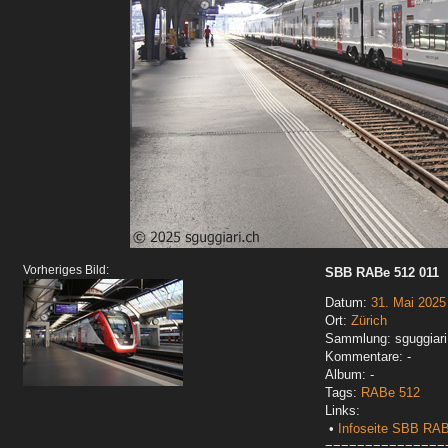
Vorheriges Bild:
SBB RABe 512 011
Datum:
31. Mai 2025
Ort:
Zürich
Sammlung: sguggiari
Kommentare: -
Album: -
Tags:
RABe 512
Links:
•
Infoseite SBB RA
===============