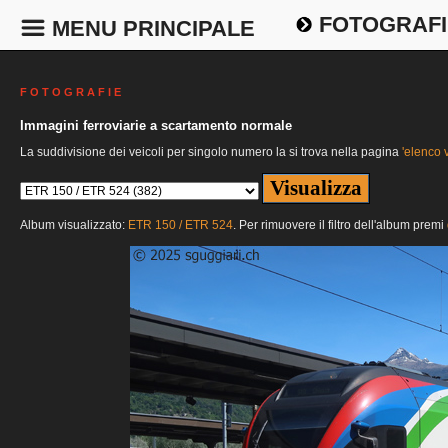
FOTOGRAFI
MENU PRINCIPALE
F O T O G R A F I E
Immagini ferroviarie a scartamento normale
La suddivisione dei veicoli per singolo numero la si trova nella pagina
'elenco v
Album visualizzato:
ETR 150 / ETR 524
. Per rimuovere il filtro dell'album premi