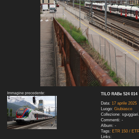
Immagine precedente:
TILO RABe 524 014
Data:
17 aprile 2025
Luogo:
Giubiasco
Collezione: sguggiari
Commenti: -
Album: -
Tags:
ETR 150 / ET
Links: