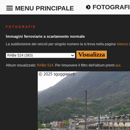
FOTOGRAFI
MENU PRINCIPALE
F O T O G R A F I E
Immagini ferroviarie a scartamento normale
La suddivisione dei veicoli per singolo numero la si trova nella pagina
'elenco v
Album visualizzato:
RABe 524
. Per rimuovere il filtro dell'album premi
qui
.