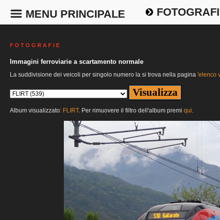
FOTOGRAFI
MENU PRINCIPALE
F O T O G R A F I E
Immagini ferroviarie a scartamento normale
La suddivisione dei veicoli per singolo numero la si trova nella pagina
'elenco v
Album visualizzato:
FLIRT
. Per rimuovere il filtro dell'album premi
qui
.