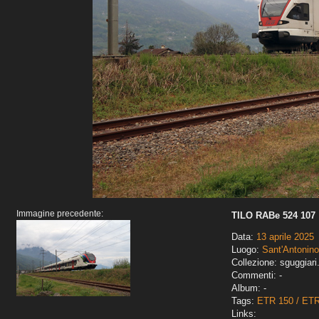
Immagine precedente:
TILO RABe 524 107
Data:
13 aprile 2025
Luogo:
Sant'Antonino
Collezione: sguggiari
Commenti: -
Album: -
Tags:
ETR 150 / ET
Links: