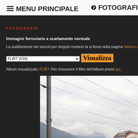
FOTOGRAFI
MENU PRINCIPALE
F O T O G R A F I E
Immagini ferroviarie a scartamento normale
La suddivisione dei veicoli per singolo numero la si trova nella pagina
'elenco v
Album visualizzato:
FLIRT
. Per rimuovere il filtro dell'album premi
qui
.