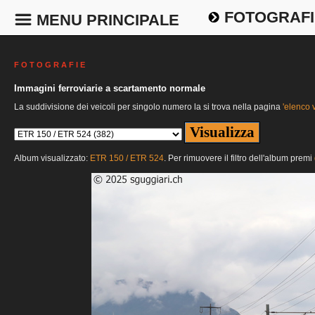
FOTOGRAFI
MENU PRINCIPALE
F O T O G R A F I E
Immagini ferroviarie a scartamento normale
La suddivisione dei veicoli per singolo numero la si trova nella pagina
'elenco v
Album visualizzato:
ETR 150 / ETR 524
. Per rimuovere il filtro dell'album premi