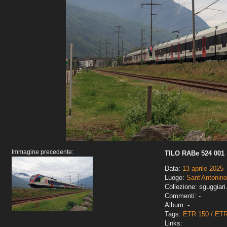
Immagine precedente:
TILO RABe 524 001
Data:
13 aprile 2025
Luogo:
Sant'Antonino
Collezione: sguggiari
Commenti: -
Album: -
Tags:
ETR 150 / ET
Links: