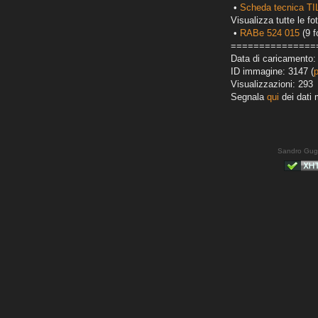
•
Scheda tecnica T
Visualizza tutte le fot
•
RABe 524 015
(9 f
===============
Data di caricamento:
ID immagine: 3147 (
Visualizzazioni: 293
Segnala
qui
dei dati 
Sandro Gug