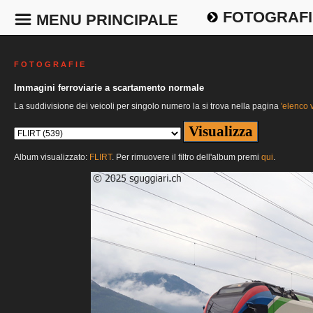
FOTOGRAFI
MENU PRINCIPALE
F O T O G R A F I E
Immagini ferroviarie a scartamento normale
La suddivisione dei veicoli per singolo numero la si trova nella pagina
'elenco v
Album visualizzato:
FLIRT
. Per rimuovere il filtro dell'album premi
qui
.