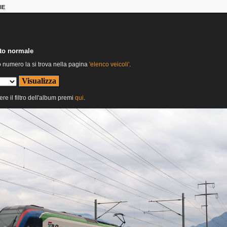
IE
nto normale
o numero la si trova nella pagina
'elenco veicoli'
.
ere il filtro dell'album premi
qui
.