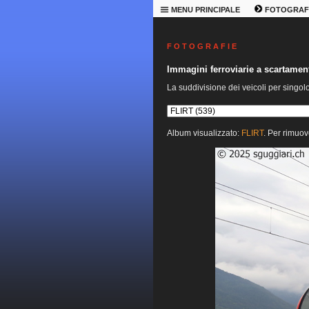
MENU PRINCIPALE
FOTOGRAF
F O T O G R A F I E
Immagini ferroviarie a scartame
La suddivisione dei veicoli per singol
Album visualizzato:
FLIRT
. Per rimuov