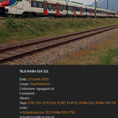
TILO RABe 524 311
Data:
13 aprile 2025
Luogo:
Sant'Antonino
Collezione: sguggiari.ch
Commenti: -
Album: -
Tags:
ETR 150 / ETR 524
,
FLIRT
,
FLIRT3
,
RABe 524
,
RABe 524 TSI
Links:
•
Scheda tecnica TILO RABe 524 (TSI)
Visualizza tutte le foto di: