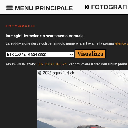
FOTOGRAFI
MENU PRINCIPALE
F O T O G R A F I E
Immagini ferroviarie a scartamento normale
La suddivisione dei veicoli per singolo numero la si trova nella pagina
'elenco v
Album visualizzato:
ETR 150 / ETR 524
. Per rimuovere il filtro dell'album premi