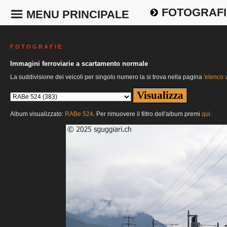
FOTOGRAFI
MENU PRINCIPALE
F O T O G R A F I E
Immagini ferroviarie a scartamento normale
La suddivisione dei veicoli per singolo numero la si trova nella pagina
'elenco v
Album visualizzato:
RABe 524
. Per rimuovere il filtro dell'album premi
qui
.