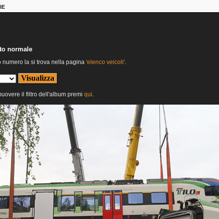
IE
nto normale
o numero la si trova nella pagina
'elenco veicoli'
.
muovere il filtro dell'album premi
qui
.