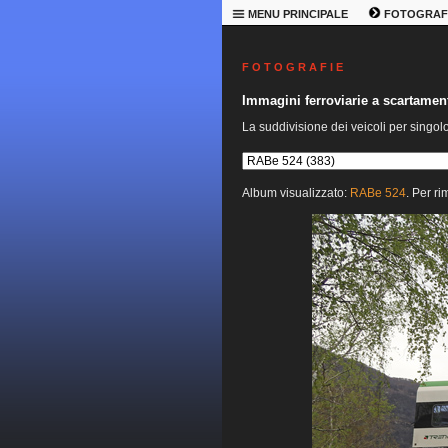
MENU PRINCIPALE
FOTOGRAF
F O T O G R A F I E
Immagini ferroviarie a scartame
La suddivisione dei veicoli per singol
Album visualizzato:
RABe 524
. Per ri