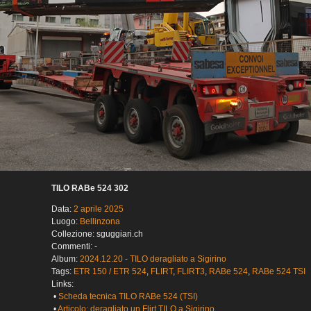
TILO RABe 524 302
Data:
2 aprile 2025
Luogo:
Bellinzona
Collezione: sguggiari.ch
Commenti: -
Album:
2024.12.20 - TILO deragliato a Sigirino
Tags:
ETR 150 / ETR 524
,
FLIRT
,
FLIRT3
,
RABe 524
,
RABe 524 TSI
Links:
•
Scheda tecnica TILO RABe 524 (TSI)
•
Articolo: deragliato un Flirt TILO a Sigirino