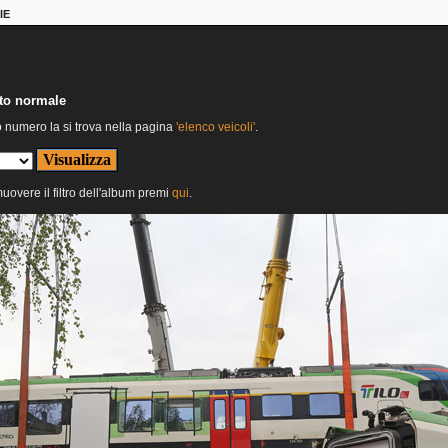
IE
nto normale
o numero la si trova nella pagina
'elenco veicoli'
.
muovere il filtro dell'album premi
qui
.