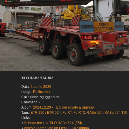
TILO RABe 524 302
Data:
2 aprile 2025
Luogo:
Bellinzona
Collezione: sguggiari.ch
Commenti: -
Album:
2024.12.20 - TILO deragliato a Sigirino
Tags:
ETR 150 / ETR 524
,
FLIRT
,
FLIRT3
,
RABe 524
,
RABe 524 TSI
Links:
•
Scheda tecnica TILO RABe 524 (TSI)
•
Articolo: deragliato un Flirt TILO a Sigirino