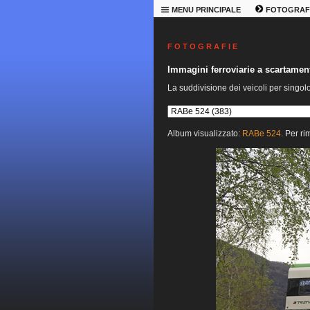
MENU PRINCIPALE
FOTOGRAF
F O T O G R A F I E
Immagini ferroviarie a scartame
La suddivisione dei veicoli per singol
Album visualizzato:
RABe 524
. Per ri