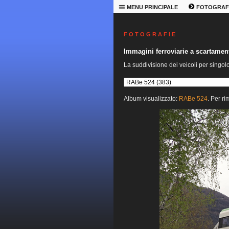
MENU PRINCIPALE
FOTOGRAF
F O T O G R A F I E
Immagini ferroviarie a scartame
La suddivisione dei veicoli per singol
Album visualizzato:
RABe 524
. Per ri