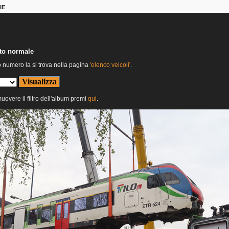
IE
nto normale
o numero la si trova nella pagina
'elenco veicoli'
.
muovere il filtro dell'album premi
qui
.