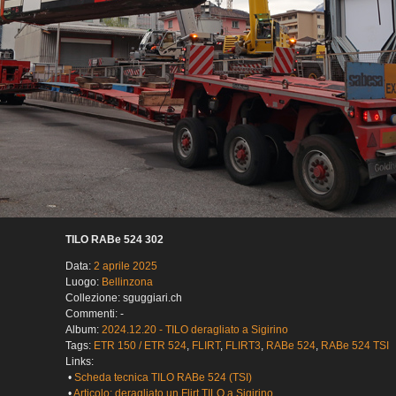
TILO RABe 524 302
Data:
2 aprile 2025
Luogo:
Bellinzona
Collezione: sguggiari.ch
Commenti: -
Album:
2024.12.20 - TILO deragliato a Sigirino
Tags:
ETR 150 / ETR 524
,
FLIRT
,
FLIRT3
,
RABe 524
,
RABe 524 TSI
Links:
•
Scheda tecnica TILO RABe 524 (TSI)
•
Articolo: deragliato un Flirt TILO a Sigirino