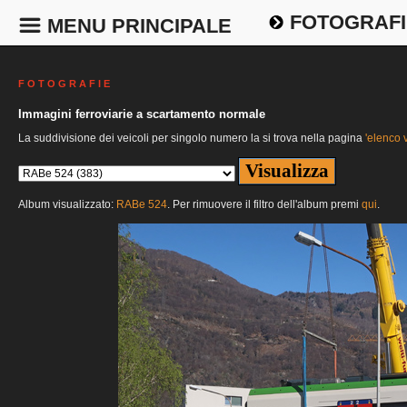
FOTOGRAFI
MENU PRINCIPALE
F O T O G R A F I E
Immagini ferroviarie a scartamento normale
La suddivisione dei veicoli per singolo numero la si trova nella pagina
'elenco v
Album visualizzato:
RABe 524
. Per rimuovere il filtro dell'album premi
qui
.