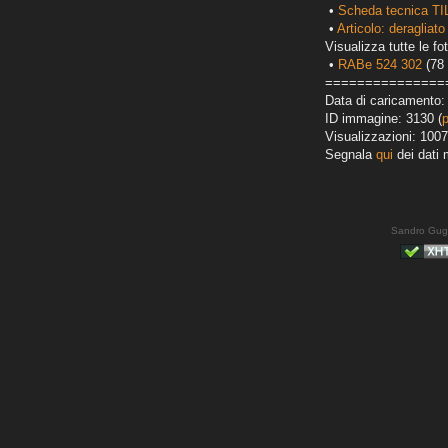
•
Scheda tecnica TI
•
Articolo: deragliato
Visualizza tutte le fot
•
RABe 524 302
(78 
===============
Data di caricamento:
ID immagine: 3130 (
Visualizzazioni: 1007
Segnala
qui
dei dati 
Sandro Gug