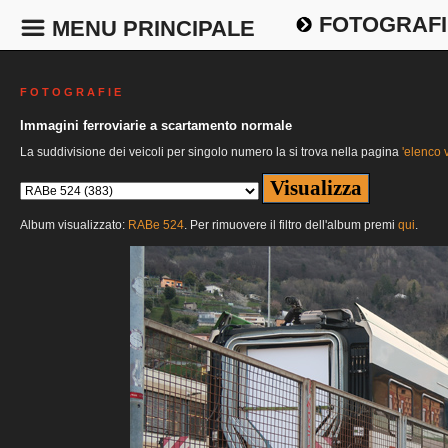
FOTOGRAFI
MENU PRINCIPALE
F O T O G R A F I E
Immagini ferroviarie a scartamento normale
La suddivisione dei veicoli per singolo numero la si trova nella pagina
'elenco v
Album visualizzato:
RABe 524
. Per rimuovere il filtro dell'album premi
qui
.