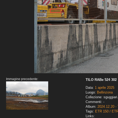
Immagine precedente:
TILO RABe 524 302
Data:
1 aprile 2025
Luogo:
Bellinzona
Collezione: sguggiari
Commenti: -
Album:
2024.12.20 - 
Tags:
ETR 150 / ET
Links: