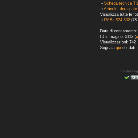
•
Scheda tecnica TI
•
Articolo: deragliato
Visualizza tutte le fot
•
RABe 524 302
(78 
===============
Data di caricamento:
ID immagine: 3112 (
p
Visualizzazioni: 742
Segnala
qui
dei dati 
Sandro Gug