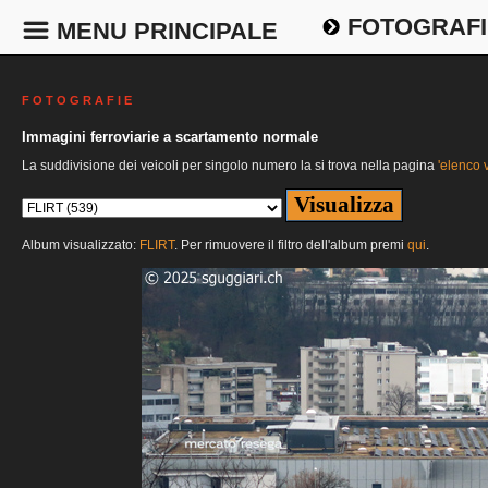
FOTOGRAFI
MENU PRINCIPALE
F O T O G R A F I E
Immagini ferroviarie a scartamento normale
La suddivisione dei veicoli per singolo numero la si trova nella pagina
'elenco v
Album visualizzato:
FLIRT
. Per rimuovere il filtro dell'album premi
qui
.