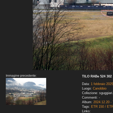
Immagine precedente:
TILO RABe 524 302
Data:
1 febbraio 202
Luogo:
Canobbio
Collezione: sguggiari
Commenti: -
Album:
2024.12.20 - 
Tags:
ETR 150 / ET
Links: