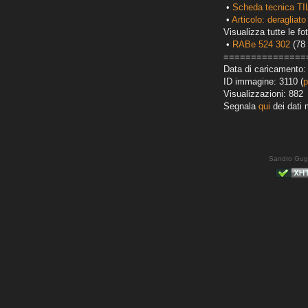
•
Scheda tecnica TI
•
Articolo: deragliato
Visualizza tutte le fot
•
RABe 524 302
(78 
===============
Data di caricamento:
ID immagine: 3110 (
p
Visualizzazioni: 882
Segnala
qui
dei dati 
Sandro Gug