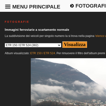
FOTOGRAFI
MENU PRINCIPALE
F O T O G R A F I E
Immagini ferroviarie a scartamento normale
La suddivisione dei veicoli per singolo numero la si trova nella pagina
'elenco v
Album visualizzato:
ETR 150 / ETR 524
. Per rimuovere il filtro dell'album premi