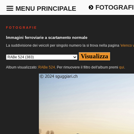
FOTOGRAFI
MENU PRINCIPALE
F O T O G R A F I E
Immagini ferroviarie a scartamento normale
La suddivisione dei veicoli per singolo numero la si trova nella pagina
'elenco v
Album visualizzato:
RABe 524
. Per rimuovere il filtro dell'album premi
qui
.