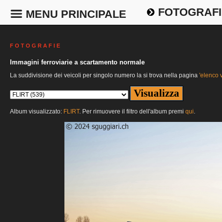
FOTOGRAFI
MENU PRINCIPALE
F O T O G R A F I E
Immagini ferroviarie a scartamento normale
La suddivisione dei veicoli per singolo numero la si trova nella pagina
'elenco v
Album visualizzato:
FLIRT
. Per rimuovere il filtro dell'album premi
qui
.