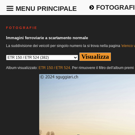
FOTOGRAFI
MENU PRINCIPALE
F O T O G R A F I E
Immagini ferroviarie a scartamento normale
La suddivisione dei veicoli per singolo numero la si trova nella pagina
'elenco v
Album visualizzato:
ETR 150 / ETR 524
. Per rimuovere il filtro dell'album premi