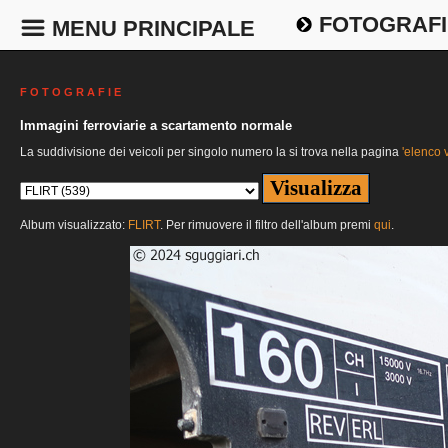
FOTOGRAFI
MENU PRINCIPALE
F O T O G R A F I E
Immagini ferroviarie a scartamento normale
La suddivisione dei veicoli per singolo numero la si trova nella pagina
'elenco v
Album visualizzato:
FLIRT
. Per rimuovere il filtro dell'album premi
qui
.