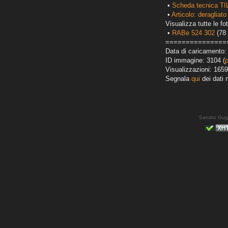
•
Scheda tecnica TI
•
Articolo: deragliato
Visualizza tutte le fot
•
RABe 524 302
(78 
===============
Data di caricamento:
ID immagine: 3104 (
Visualizzazioni: 1659
Segnala
qui
dei dati 
Sandro Gug