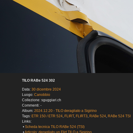
TILO RABe 524 302
Data:
30 dicembre 2024
Luogo:
Canobbio
Collezione: sguggiari.ch
Commenti: -
Album:
2024.12.20 - TILO deragliato a Sigirino
Tags:
ETR 150 / ETR 524
,
FLIRT
,
FLIRT3
,
RABe 524
,
RABe 524 TSI
Links:
•
Scheda tecnica TILO RABe 524 (TSI)
•
Articolo: deragliato un Flirt TILO a Sigirino