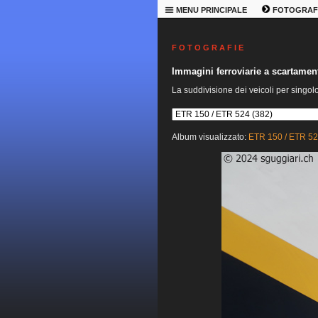
MENU PRINCIPALE
FOTOGRAF
F O T O G R A F I E
Immagini ferroviarie a scartame
La suddivisione dei veicoli per singol
Album visualizzato:
ETR 150 / ETR 5