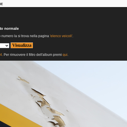
IE
nto normale
o numero la si trova nella pagina
'elenco veicoli'
.
24
. Per rimuovere il filtro dell'album premi
qui
.