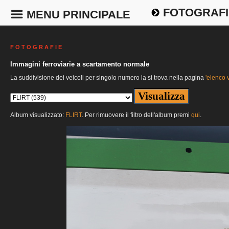
FOTOGRAFI
MENU PRINCIPALE
F O T O G R A F I E
Immagini ferroviarie a scartamento normale
La suddivisione dei veicoli per singolo numero la si trova nella pagina
'elenco v
Album visualizzato:
FLIRT
. Per rimuovere il filtro dell'album premi
qui
.