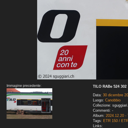
Immagine precedente:
TILO RABe 524 302
Data:
30 dicembre 2
Luogo:
Canobbio
Collezione: sguggiari
Commenti: -
Album:
2024.12.20 - 
Tags:
ETR 150 / ET
Links: