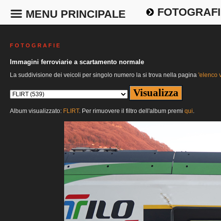
FOTOGRAFI
MENU PRINCIPALE
F O T O G R A F I E
Immagini ferroviarie a scartamento normale
La suddivisione dei veicoli per singolo numero la si trova nella pagina
'elenco v
Album visualizzato:
FLIRT
. Per rimuovere il filtro dell'album premi
qui
.