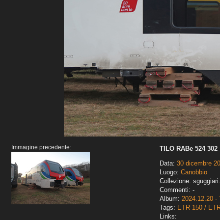
Immagine precedente:
TILO RABe 524 302
Data:
30 dicembre 2
Luogo:
Canobbio
Collezione: sguggiari
Commenti: -
Album:
2024.12.20 - 
Tags:
ETR 150 / ET
Links: