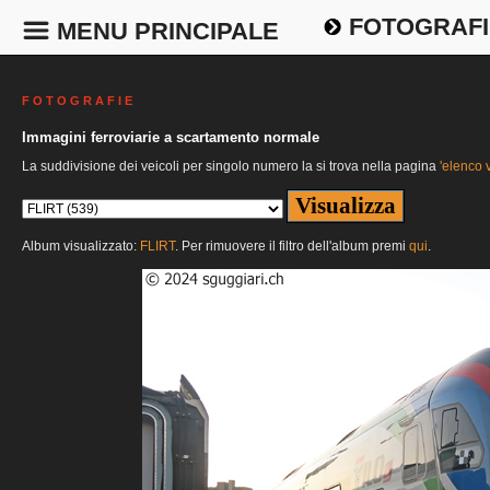
FOTOGRAFI
MENU PRINCIPALE
F O T O G R A F I E
Immagini ferroviarie a scartamento normale
La suddivisione dei veicoli per singolo numero la si trova nella pagina
'elenco v
Album visualizzato:
FLIRT
. Per rimuovere il filtro dell'album premi
qui
.