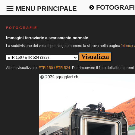
FOTOGRAFI
MENU PRINCIPALE
F O T O G R A F I E
Immagini ferroviarie a scartamento normale
La suddivisione dei veicoli per singolo numero la si trova nella pagina
'elenco v
Album visualizzato:
ETR 150 / ETR 524
. Per rimuovere il filtro dell'album premi