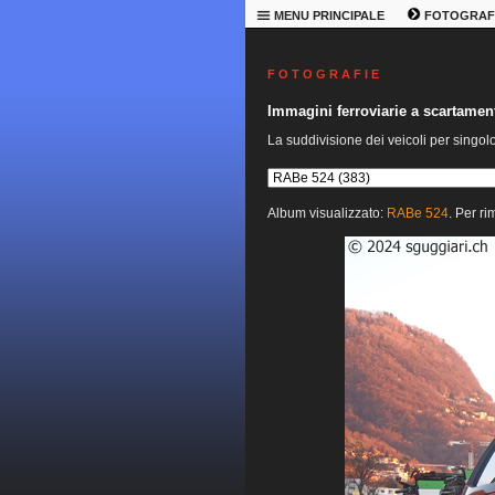
MENU PRINCIPALE
FOTOGRAF
F O T O G R A F I E
Immagini ferroviarie a scartame
La suddivisione dei veicoli per singol
Album visualizzato:
RABe 524
. Per ri