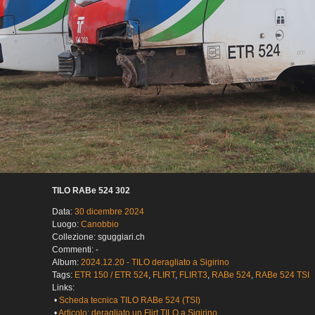
TILO RABe 524 302
Data:
30 dicembre 2024
Luogo:
Canobbio
Collezione: sguggiari.ch
Commenti: -
Album:
2024.12.20 - TILO deragliato a Sigirino
Tags:
ETR 150 / ETR 524
,
FLIRT
,
FLIRT3
,
RABe 524
,
RABe 524 TSI
Links:
•
Scheda tecnica TILO RABe 524 (TSI)
•
Articolo: deragliato un Flirt TILO a Sigirino