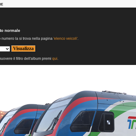
IE
nto normale
o numero la si trova nella pagina
'elenco veicoli'
.
muovere il filtro dell'album premi
qui
.