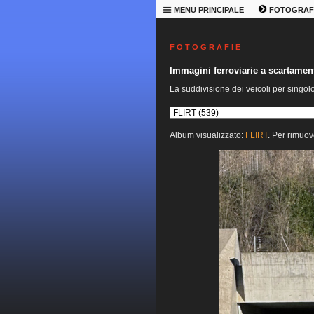
MENU PRINCIPALE
FOTOGRAF
F O T O G R A F I E
Immagini ferroviarie a scartame
La suddivisione dei veicoli per singol
Album visualizzato:
FLIRT
. Per rimuov