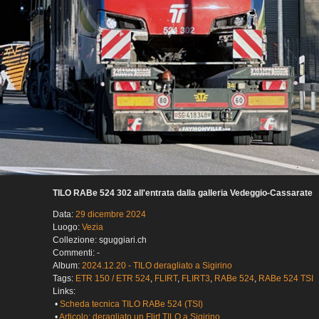
TILO RABe 524 302 all'entrata dalla galleria Vedeggio-Cassarate
Data:
29 dicembre 2024
Luogo:
Vezia
Collezione: sguggiari.ch
Commenti: -
Album:
2024.12.20 - TILO deragliato a Sigirino
Tags:
ETR 150 / ETR 524
,
FLIRT
,
FLIRT3
,
RABe 524
,
RABe 524 TSI
Links:
•
Scheda tecnica TILO RABe 524 (TSI)
•
Articolo: deragliato un Flirt TILO a Sigirino