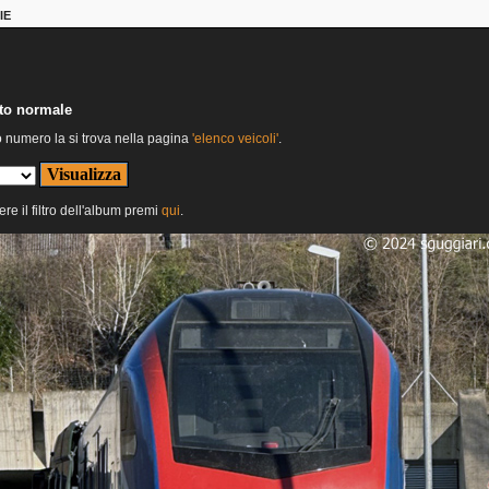
IE
nto normale
o numero la si trova nella pagina
'elenco veicoli'
.
ere il filtro dell'album premi
qui
.