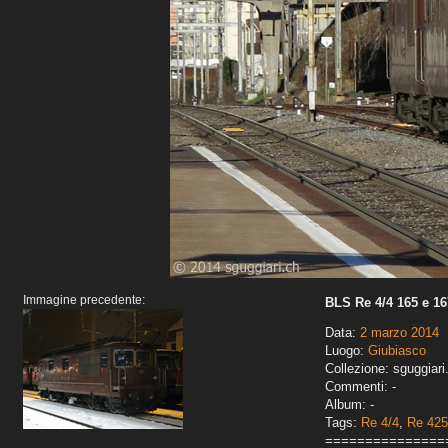
Immagine precedente:
BLS Re 4/4 165 e 16
Data:
2 marzo 2014
Luogo:
Giubiasco
Collezione: sguggiari
Commenti: -
Album: -
Tags:
Re 4/4
,
Re 425
===============