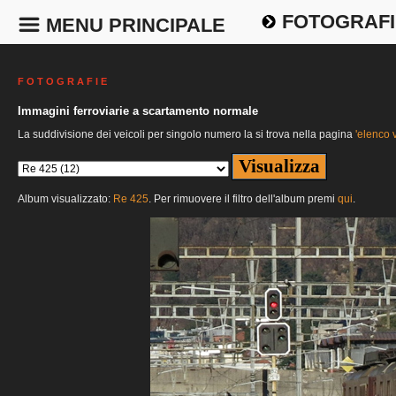
FOTOGRAFI
MENU PRINCIPALE
F O T O G R A F I E
Immagini ferroviarie a scartamento normale
La suddivisione dei veicoli per singolo numero la si trova nella pagina
'elenco v
Album visualizzato:
Re 425
. Per rimuovere il filtro dell'album premi
qui
.