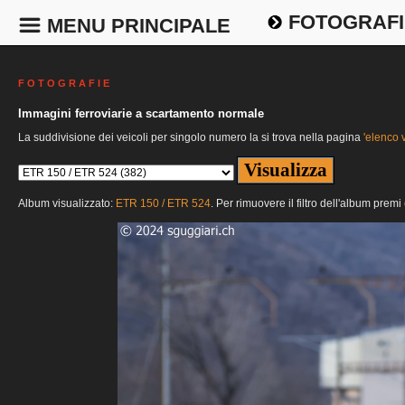
FOTOGRAFI
MENU PRINCIPALE
F O T O G R A F I E
Immagini ferroviarie a scartamento normale
La suddivisione dei veicoli per singolo numero la si trova nella pagina
'elenco v
Album visualizzato:
ETR 150 / ETR 524
. Per rimuovere il filtro dell'album premi