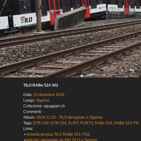
TILO RABe 524 302
Data:
22 dicembre 2024
Luogo:
Sigirino
Collezione: sguggiari.ch
Commenti: -
Album:
2024.12.20 - TILO deragliato a Sigirino
Tags:
ETR 150 / ETR 524
,
FLIRT
,
FLIRT3
,
RABe 524
,
RABe 524 TSI
Links:
•
Scheda tecnica TILO RABe 524 (TSI)
•
Articolo: deragliato un Flirt TILO a Sigirino