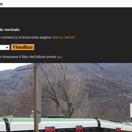
IE
nto normale
o numero la si trova nella pagina
'elenco veicoli'
.
r rimuovere il filtro dell'album premi
qui
.