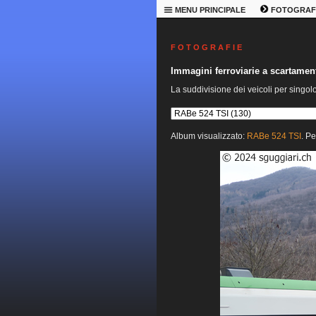
MENU PRINCIPALE
FOTOGRAF
F O T O G R A F I E
Immagini ferroviarie a scartame
La suddivisione dei veicoli per singol
Album visualizzato:
RABe 524 TSI
. Pe