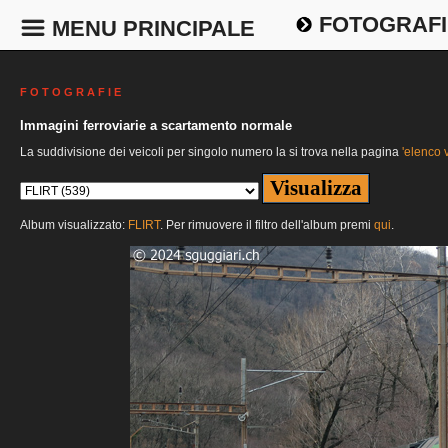
FOTOGRAFI
MENU PRINCIPALE
F O T O G R A F I E
Immagini ferroviarie a scartamento normale
La suddivisione dei veicoli per singolo numero la si trova nella pagina
'elenco v
Album visualizzato:
FLIRT
. Per rimuovere il filtro dell'album premi
qui
.