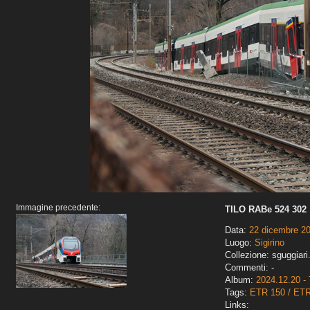
Immagine precedente:
TILO RABe 524 302
Data:
22 dicembre 2
Luogo:
Sigirino
Collezione: sguggiari
Commenti: -
Album:
2024.12.20 - 
Tags:
ETR 150 / ET
Links: