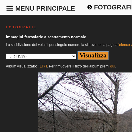
FOTOGRAFI
MENU PRINCIPALE
F O T O G R A F I E
Immagini ferroviarie a scartamento normale
La suddivisione dei veicoli per singolo numero la si trova nella pagina
'elenco v
Album visualizzato:
FLIRT
. Per rimuovere il filtro dell'album premi
qui
.