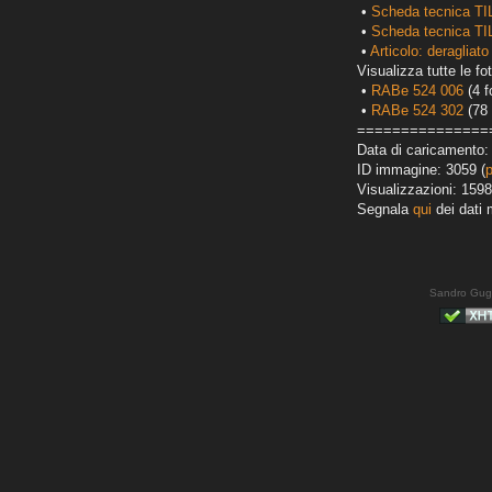
•
Scheda tecnica TI
•
Scheda tecnica T
•
Articolo: deragliato
Visualizza tutte le fot
•
RABe 524 006
(4 f
•
RABe 524 302
(78 
===============
Data di caricamento:
ID immagine: 3059 (
Visualizzazioni: 1598
Segnala
qui
dei dati 
Sandro Gug