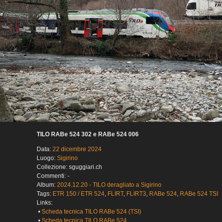
TILO RABe 524 302 e RABe 524 006
Data:
22 dicembre 2024
Luogo:
Sigirino
Collezione: sguggiari.ch
Commenti: -
Album:
2024.12.20 - TILO deragliato a Sigirino
Tags:
ETR 150 / ETR 524
,
FLIRT
,
FLIRT3
,
RABe 524
,
RABe 524 TSI
Links:
•
Scheda tecnica TILO RABe 524 (TSI)
•
Scheda tecnica TILO RABe 524