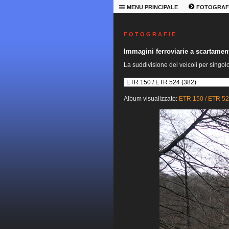
MENU PRINCIPALE
FOTOGRAF
F O T O G R A F I E
Immagini ferroviarie a scartame
La suddivisione dei veicoli per singol
Album visualizzato:
ETR 150 / ETR 5