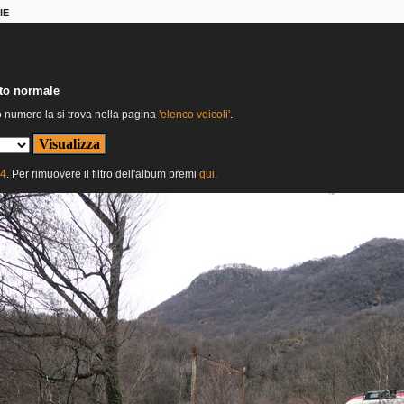
IE
nto normale
o numero la si trova nella pagina
'elenco veicoli'
.
24
. Per rimuovere il filtro dell'album premi
qui
.