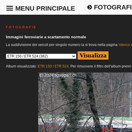
FOTOGRAFI
MENU PRINCIPALE
F O T O G R A F I E
Immagini ferroviarie a scartamento normale
La suddivisione dei veicoli per singolo numero la si trova nella pagina
'elenco v
Album visualizzato:
ETR 150 / ETR 524
. Per rimuovere il filtro dell'album premi