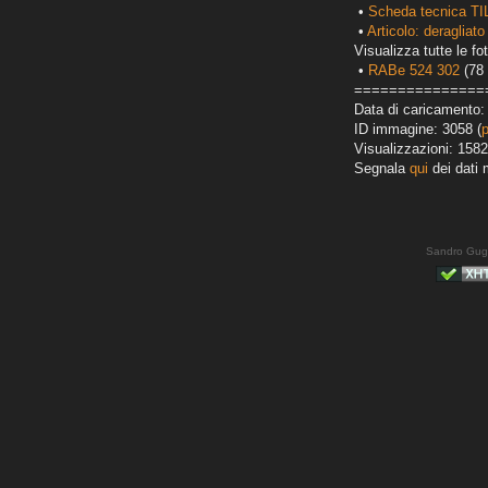
•
Scheda tecnica TI
•
Articolo: deragliato
Visualizza tutte le fot
•
RABe 524 302
(78 
===============
Data di caricamento:
ID immagine: 3058 (
Visualizzazioni: 1582
Segnala
qui
dei dati 
Sandro Gug