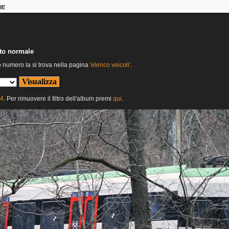
IE
nto normale
o numero la si trova nella pagina
'elenco veicoli'
.
24
. Per rimuovere il filtro dell'album premi
qui
.