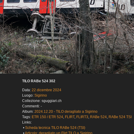
TILO RABe 524 302
Data:
22 dicembre 2024
Luogo:
Sigirino
Collezione: sguggiari.ch
Commenti: -
Album:
2024.12.20 - TILO deragliato a Sigirino
Tags:
ETR 150 / ETR 524
,
FLIRT
,
FLIRT3
,
RABe 524
,
RABe 524 TSI
Links:
•
Scheda tecnica TILO RABe 524 (TSI)
•
Articolo: deragliato un Flirt TILO a Sigirino