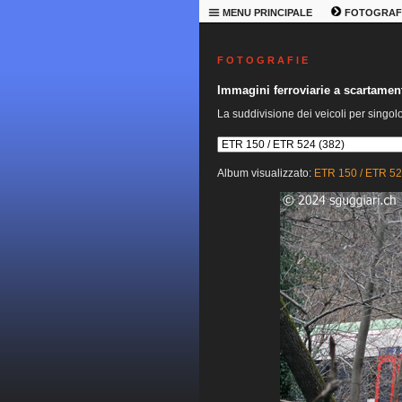
MENU PRINCIPALE
FOTOGRAF
F O T O G R A F I E
Immagini ferroviarie a scartame
La suddivisione dei veicoli per singol
Album visualizzato:
ETR 150 / ETR 5