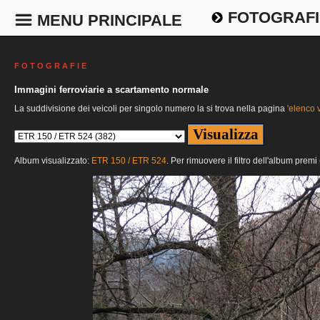
FOTOGRAFI
MENU PRINCIPALE
F O T O G R A F I E
Immagini ferroviarie a scartamento normale
La suddivisione dei veicoli per singolo numero la si trova nella pagina
'elenco v
Album visualizzato:
ETR 150 / ETR 524
. Per rimuovere il filtro dell'album premi