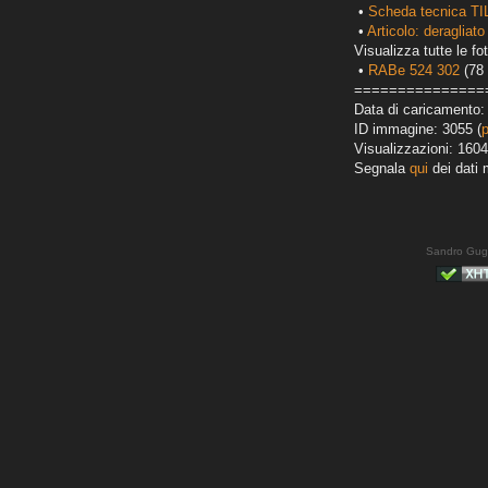
•
Scheda tecnica TI
•
Articolo: deragliato
Visualizza tutte le fot
•
RABe 524 302
(78 
===============
Data di caricamento:
ID immagine: 3055 (
Visualizzazioni: 1604
Segnala
qui
dei dati 
Sandro Gug